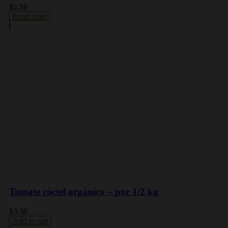
$
2.58
Read more
Tomate cóctel orgánico – por 1/2 kg
$
3.30
Add to cart