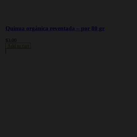
Quinua orgánica reventada – por 80 gr
$
3.00
Add to cart