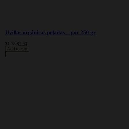
Uvillas orgánicas peladas – por 250 gr
$
1.78
$
1.60
Add to cart