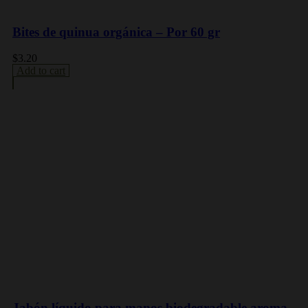
Bites de quinua orgánica – Por 60 gr
$
3.20
Add to cart
Jabón líquido para manos biodegradable aroma