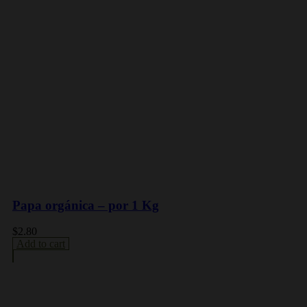
Papa orgánica – por 1 Kg
$
2.80
Add to cart