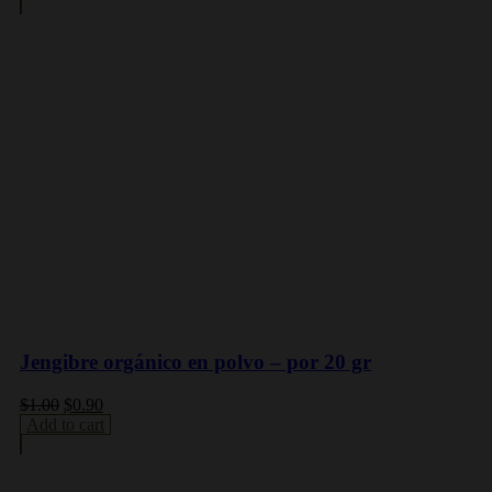
Jengibre orgánico en polvo – por 20 gr
$
1.00
$
0.90
Add to cart