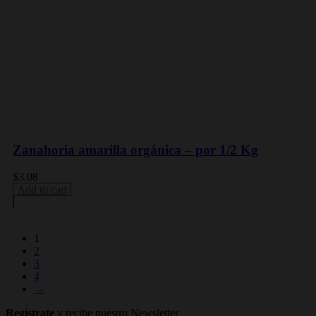
Zanahoria amarilla orgánica – por 1/2 Kg
$
3.08
Add to cart
1
2
3
4
→
Regístrate
y recibe nuestro Newsletter