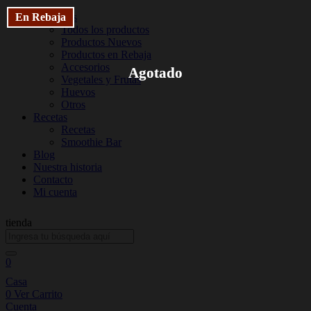
Productos
Todos los productos
Productos Nuevos
Productos en Rebaja
Accesorios
Vegetales y Frutas
Huevos
Otros
Recetas
Recetas
Smoothie Bar
Blog
Nuestra historia
Contacto
Mi cuenta
tienda
0
Casa
0
Ver Carrito
Cuenta