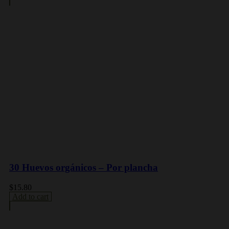
30 Huevos orgánicos – Por plancha
$
15.80
Add to cart