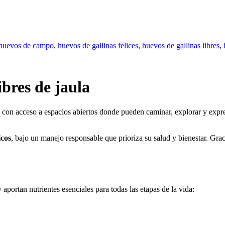
huevos de campo
,
huevos de gallinas felices
,
huevos de gallinas libres
,
ibres de jaula
d, con acceso a espacios abiertos donde pueden caminar, explorar y exp
icos
, bajo un manejo responsable que prioriza su salud y bienestar. Gr
portan nutrientes esenciales para todas las etapas de la vida: