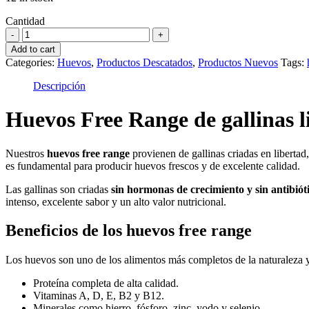
Cantidad
Cantidad
Add to cart
Categories:
Huevos
,
Productos Descatados
,
Productos Nuevos
Tags:
Descripción
Huevos Free Range de gallinas l
Nuestros
huevos free range
provienen de gallinas criadas en liberta
es fundamental para producir huevos frescos y de excelente calidad.
Las gallinas son criadas
sin hormonas de crecimiento y sin antibiót
intenso, excelente sabor y un alto valor nutricional.
Beneficios de los huevos free range
Los huevos son uno de los alimentos más completos de la naturaleza y a
Proteína completa de alta calidad.
Vitaminas A, D, E, B2 y B12.
Minerales como hierro, fósforo, zinc, yodo y selenio.