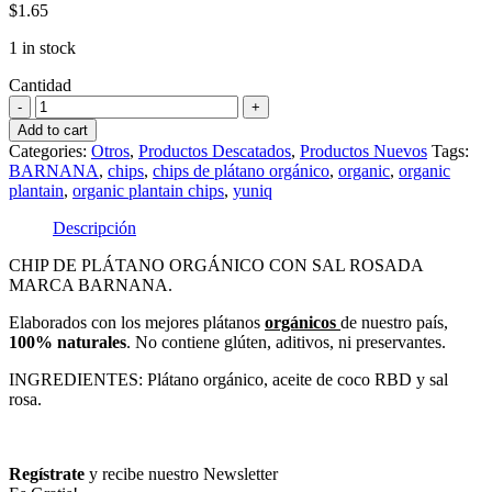
$
1.65
1 in stock
Cantidad
Cantidad
Add to cart
Categories:
Otros
,
Productos Descatados
,
Productos Nuevos
Tags:
BARNANA
,
chips
,
chips de plátano orgánico
,
organic
,
organic
plantain
,
organic plantain chips
,
yuniq
Descripción
CHIP DE PLÁTANO ORGÁNICO CON SAL ROSADA
MARCA BARNANA.
Elaborados con los mejores plátanos
orgánicos
de nuestro país,
100% naturales
. No contiene glúten, aditivos, ni preservantes.
INGREDIENTES: Plátano orgánico, aceite de coco RBD y sal
rosa.
Regístrate
y recibe nuestro Newsletter