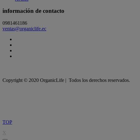
información de contacto
0981461186
ventas@organiclife.ec
Copyright © 2020 OrganicLife | Todos los derechos reservados.
TOP
X