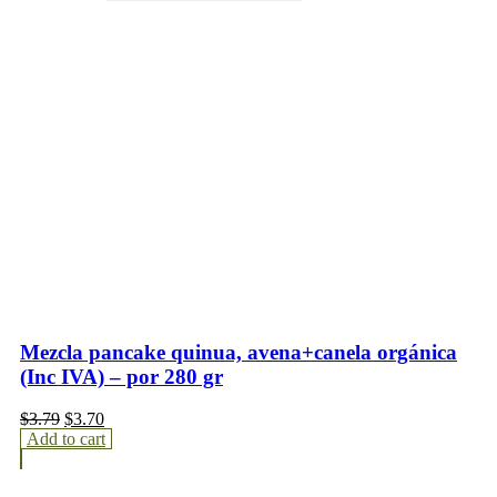
Mezcla pancake quinua, avena+canela orgánica
(Inc IVA) – por 280 gr
$
3.79
$
3.70
Add to cart