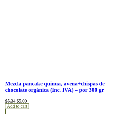
Mezcla pancake quinua, avena+chispas de
chocolate orgánica (Inc. IVA) – por 300 gr
$
5.34
$
5.00
Add to cart