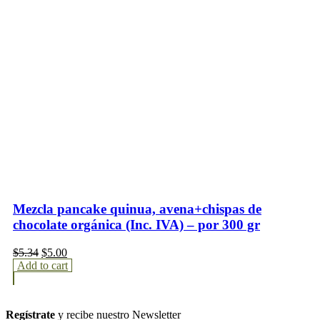
Mezcla pancake quinua, avena+chispas de
chocolate orgánica (Inc. IVA) – por 300 gr
$
5.34
$
5.00
Add to cart
Regístrate
y recibe nuestro Newsletter