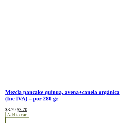
Mezcla pancake quinua, avena+canela orgánica
(Inc IVA) – por 280 gr
$
3.79
$
3.70
Add to cart